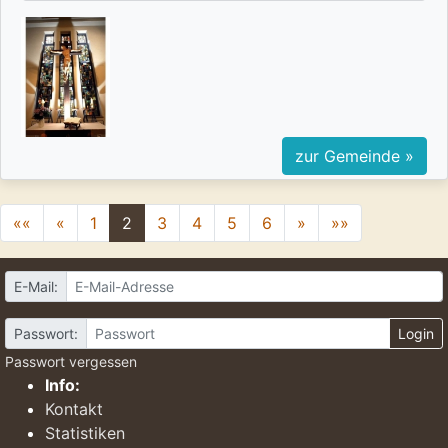
zur Gemeinde »
««
«
1
2
3
4
5
6
»
»»
E-Mail:
Passwort:
Login
Passwort vergessen
Info:
Kontakt
Statistiken