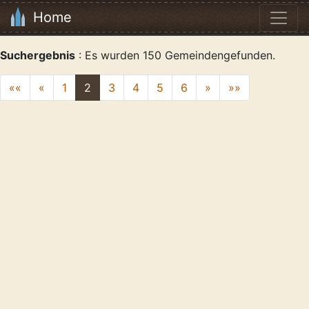
Home
Suchergebnis
: Es wurden 150 Gemeindengefunden.
««
«
1
2
3
4
5
6
»
»»