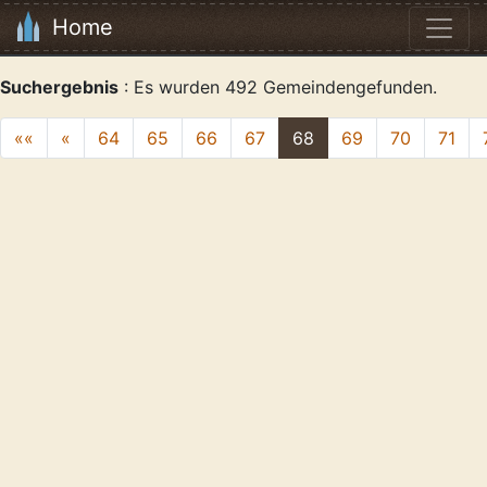
Home
Suchergebnis
: Es wurden 492 Gemeindengefunden.
««
«
64
65
66
67
68
69
70
71