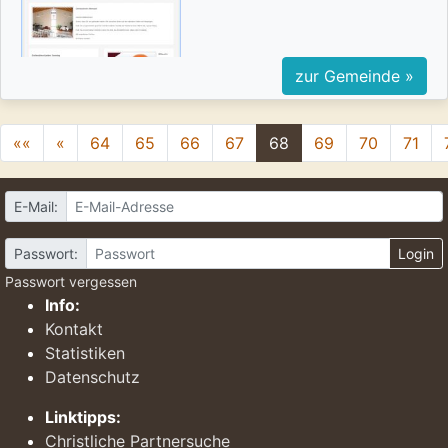
zur Gemeinde »
««
«
64
65
66
67
68
69
70
71
E-Mail:
Passwort:
Login
Passwort vergessen
Info:
Kontakt
Statistiken
Datenschutz
Linktipps:
Christliche Partnersuche