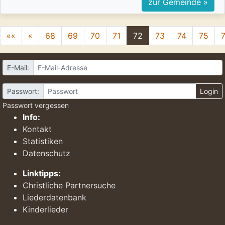
zur Gemeinde »
««
«
68
69
70
71
72
73
74
75
E-Mail:
Passwort:
Login
Passwort vergessen
Info:
Kontakt
Statistiken
Datenschutz
Linktipps:
Christliche Partnersuche
Liederdatenbank
Kinderlieder