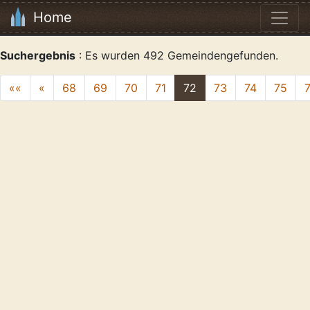
Home
Suchergebnis
: Es wurden 492 Gemeindengefunden.
««
«
68
69
70
71
72
73
74
75