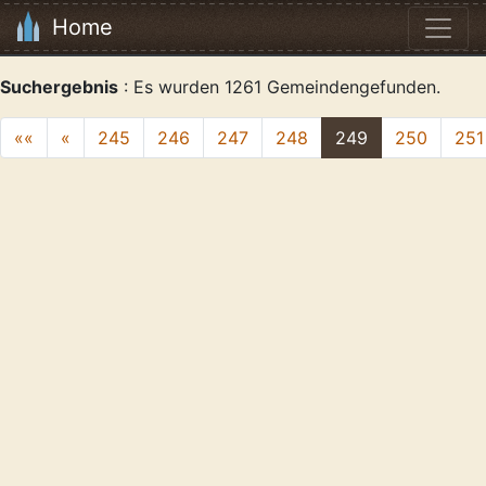
Home
Suchergebnis
: Es wurden 1261 Gemeindengefunden.
««
«
245
246
247
248
249
250
251