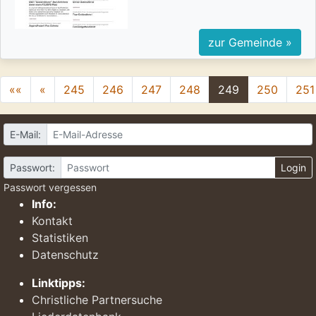
zur Gemeinde »
««
«
245
246
247
248
249
250
251
E-Mail:
Passwort:
Login
Passwort vergessen
Info:
Kontakt
Statistiken
Datenschutz
Linktipps:
Christliche Partnersuche