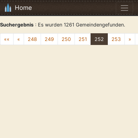
Home
Suchergebnis
: Es wurden 1261 Gemeindengefunden.
««
«
248
249
250
251
252
253
»