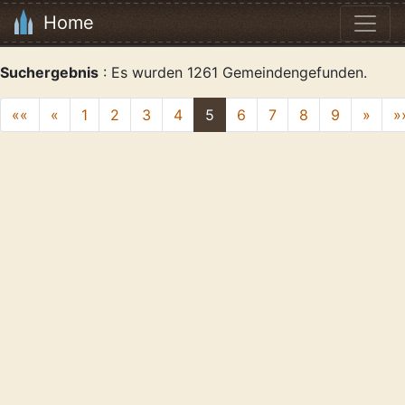
Home
Suchergebnis
: Es wurden 1261 Gemeindengefunden.
««
«
1
2
3
4
5
6
7
8
9
»
»