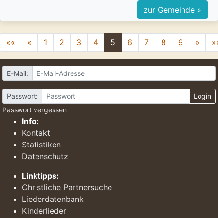
zur Gemeinde »
««
«
1
2
3
4
5
6
7
8
9
»
»
E-Mail:
Passwort:
Login
Passwort vergessen
Info:
Kontakt
Statistiken
Datenschutz
Linktipps:
Christliche Partnersuche
Liederdatenbank
Kinderlieder