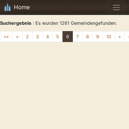
Home
Suchergebnis
: Es wurden 1261 Gemeindengefunden.
««
«
2
3
4
5
6
7
8
9
10
»