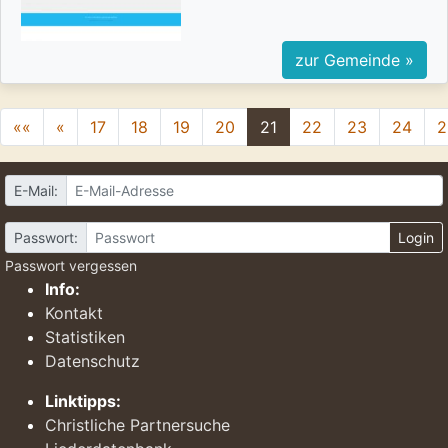
zur Gemeinde »
««
«
17
18
19
20
21
22
23
24
2
E-Mail:
Passwort:
Login
Passwort vergessen
Info:
Kontakt
Statistiken
Datenschutz
Linktipps:
Christliche Partnersuche