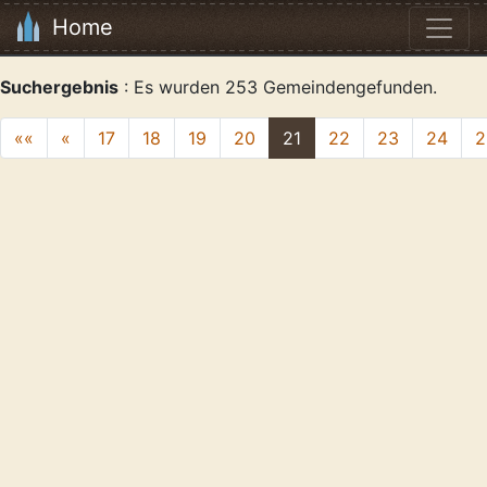
Home
Suchergebnis
: Es wurden 253 Gemeindengefunden.
««
«
17
18
19
20
21
22
23
24
2