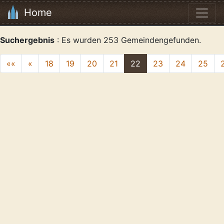
Home
Suchergebnis
: Es wurden 253 Gemeindengefunden.
««
«
18
19
20
21
22
23
24
25