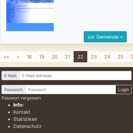
zur Gemeinde »
««
«
18
19
20
21
22
23
24
25
E-Mail:
Passwort:
Login
Passwort vergessen
Info:
Kontakt
Statistiken
Datenschutz