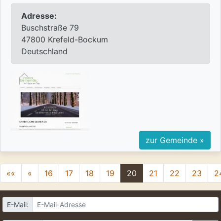
Adresse:
Buschstraße 79
47800 Krefeld-Bockum
Deutschland
zur Gemeinde »
««
«
16
17
18
19
20
21
22
23
2
E-Mail: