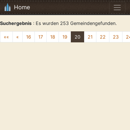
Home
Suchergebnis
: Es wurden 253 Gemeindengefunden.
««
«
16
17
18
19
20
21
22
23
2