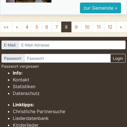
zur Gemeinde »
««
«
4
5
6
7
8
9
10
11
12
»
E-Mail:
Passwort:
Login
Passwort vergessen
Info:
Kontakt
Statistiken
Datenschutz
Linktipps:
Christliche Partnersuche
Liederdatenbank
Kinderlieder