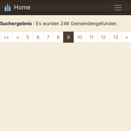
Home
Suchergebnis
: Es wurden 246 Gemeindengefunden.
««
«
5
6
7
8
9
10
11
12
13
»