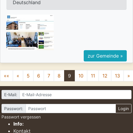
Deutschland
zur Gemeinde »
««
«
5
6
7
8
9
10
11
12
13
»
E-Mail:
Passwort:
Login
Passwort vergessen
Info:
Kontakt