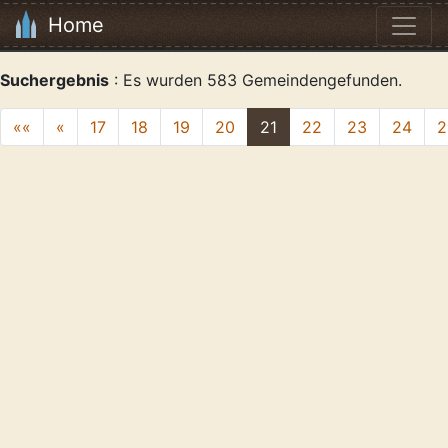
Home
Suchergebnis
: Es wurden 583 Gemeindengefunden.
««
«
17
18
19
20
21
22
23
24
2