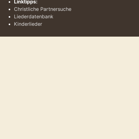
Linktipps:
Christliche Partnersuche
Liederdatenbank
Kinderlieder