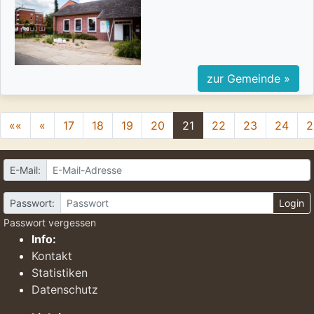
zur Gemeinde »
««
«
17
18
19
20
21
22
23
24
2
E-Mail:
Passwort:
Login
Passwort vergessen
Info:
Kontakt
Statistiken
Datenschutz