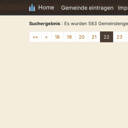
Home
Gemeinde eintragen
Imp
Suchergebnis
: Es wurden 583 Gemeindenge
««
«
18
19
20
21
22
23