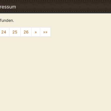
ressum
funden.
24
25
26
»
»»