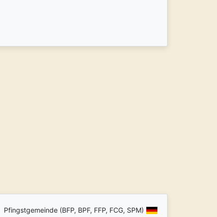
Pfingstgemeinde (BFP, BPF, FFP, FCG, SPM)