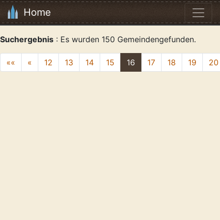
Home
Suchergebnis
: Es wurden 150 Gemeindengefunden.
««
«
12
13
14
15
16
17
18
19
20