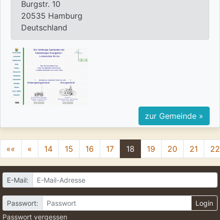
Burgstr. 10
20535 Hamburg
Deutschland
zur Gemeinde »
««
«
14
15
16
17
18
19
20
21
22
E-Mail:
Passwort:
Login
Passwort vergessen