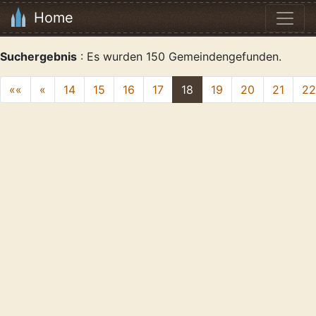
Home
Suchergebnis
: Es wurden 150 Gemeindengefunden.
««
«
14
15
16
17
18
19
20
21
22