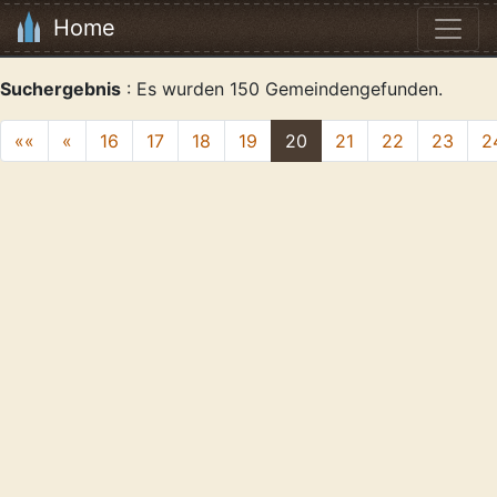
Home
Suchergebnis
: Es wurden 150 Gemeindengefunden.
««
«
16
17
18
19
20
21
22
23
2