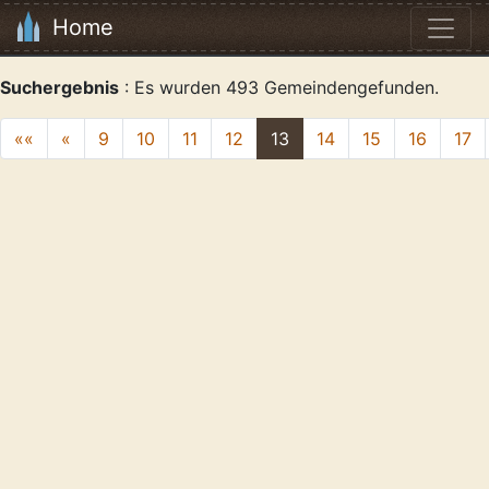
Home
Suchergebnis
: Es wurden 493 Gemeindengefunden.
««
«
9
10
11
12
13
14
15
16
17