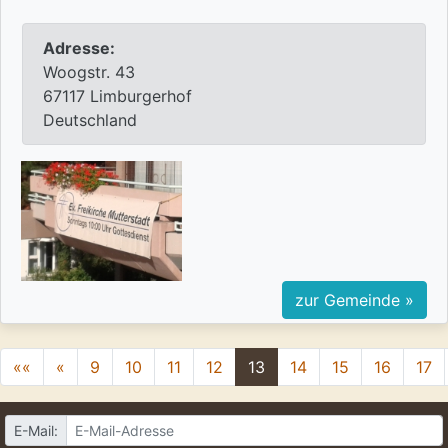
Adresse:
Woogstr. 43
67117 Limburgerhof
Deutschland
zur Gemeinde »
««
«
9
10
11
12
13
14
15
16
17
E-Mail: