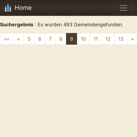
Home
Suchergebnis
: Es wurden 493 Gemeindengefunden.
««
«
5
6
7
8
9
10
11
12
13
»