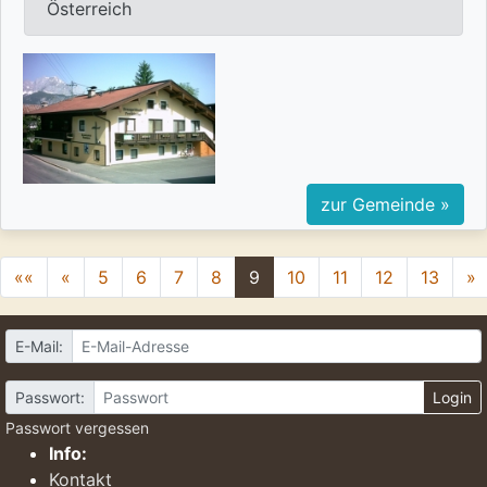
Österreich
zur Gemeinde »
««
«
5
6
7
8
9
10
11
12
13
»
E-Mail:
Passwort:
Login
Passwort vergessen
Info:
Kontakt