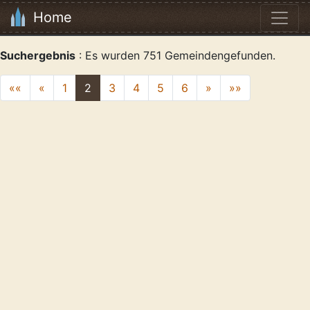
Home
Suchergebnis
: Es wurden 751 Gemeindengefunden.
««
«
1
2
3
4
5
6
»
»»