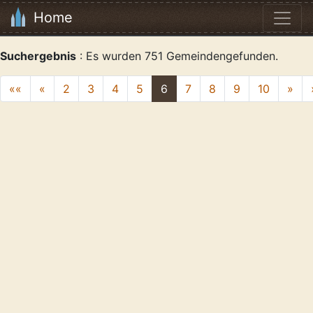
Home
Suchergebnis
: Es wurden 751 Gemeindengefunden.
««
«
2
3
4
5
6
7
8
9
10
»