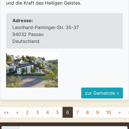
und die Kraft des Heiligen Geistes.
Adresse:
Leonhard-Paminger-Str. 35-37
94032 Passau
Deutschland
zur Gemeinde »
««
«
2
3
4
5
6
7
8
9
10
»