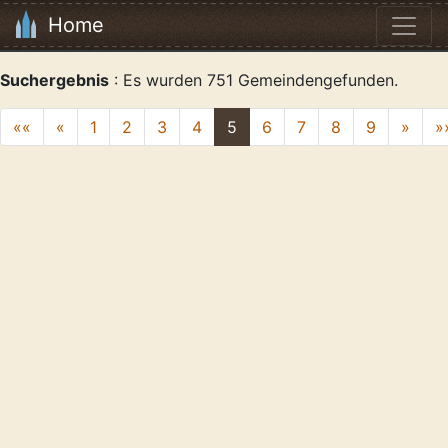
Home
Suchergebnis
: Es wurden 751 Gemeindengefunden.
««
«
1
2
3
4
5
6
7
8
9
»
»