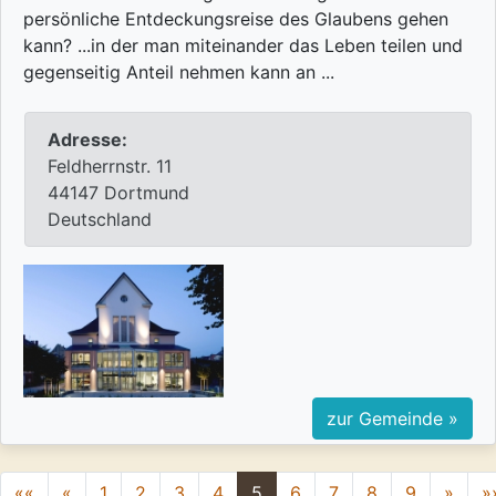
persönliche Entdeckungsreise des Glaubens gehen
kann? ...in der man miteinander das Leben teilen und
gegenseitig Anteil nehmen kann an ...
Adresse:
Feldherrnstr. 11
44147 Dortmund
Deutschland
zur Gemeinde »
««
«
1
2
3
4
5
6
7
8
9
»
»