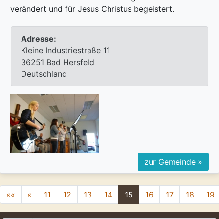
verändert und für Jesus Christus begeistert.
Adresse:
Kleine Industriestraße 11
36251 Bad Hersfeld
Deutschland
zur Gemeinde »
««
«
11
12
13
14
15
16
17
18
19