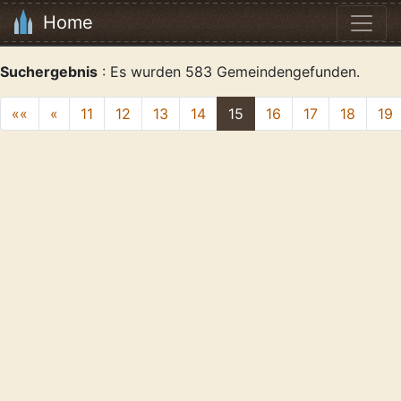
Home
Suchergebnis
: Es wurden 583 Gemeindengefunden.
««
«
11
12
13
14
15
16
17
18
19